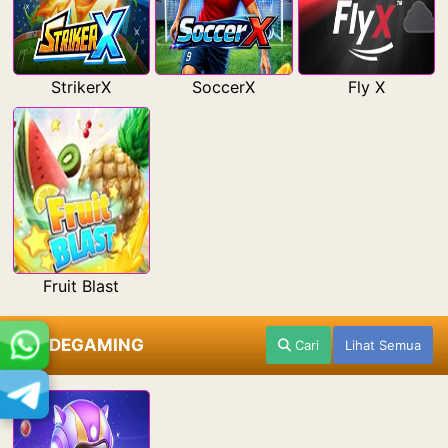
StrikerX
SoccerX
Fly X
Fruit Blast
SPADEGAMING
Cari
Lihat Semua