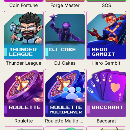
Coin Fortune
Forge Master
SOS
Thunder League
DJ Cakes
Hero Gambit
Roulette
Roulette Multiplayer
Baccarat