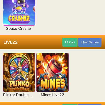
Space Crasher
LIVE22
Cari
Lihat Semua
Plinko: Double Wheel Live22
Mines Live22