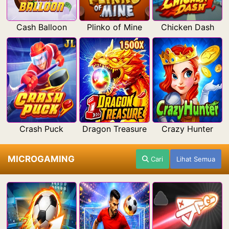
Cash Balloon
Plinko of Mine
Chicken Dash
Crash Puck
Dragon Treasure
Crazy Hunter
MICROGAMING
Cari
Lihat Semua