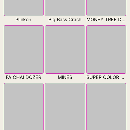
Plinko+
Big Bass Crash
MONEY TREE DOZER
FA CHAI DOZER
MINES
SUPER COLOR GAME