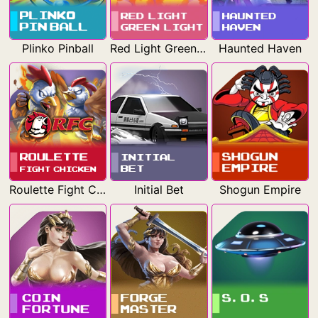
Plinko Pinball
Red Light Green Light
Haunted Haven
Roulette Fight Chicken
Initial Bet
Shogun Empire