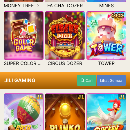
MONEY TREE DOZER
FA CHAI DOZER
MINES
SUPER COLOR GAME
CIRCUS DOZER
TOWER
JILI GAMING
Cari
Lihat Semua