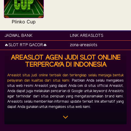
Plinko Cup
JADWAL BANK
LINK AREASLOTS
🔥SLOT RTP GACOR🔥
zona-areaslots
AREASLOT AGEN JUDI SLOT ONLINE
TERPERCAYA DI INDONESIA
Areaslot situs judi online terbaik dan terlengkap selalu menjaga bentuk
pelayanan dan kualitas dari situs kami.
Pastikan Anda selalu mengakses
situs web resmi Areaslot yang dapat Anda cek di situs official Areaslot.
Anda dapat juga melakukan pencarian di Google untuk keyword Areaslots
agar terhindar dari situs penipuan yang mengatasnamakan brand kami.
Areaslots selalu memberikan informasi update terkait link alternatif yang
dapat Anda gunakan untuk mengakses situs web kami.