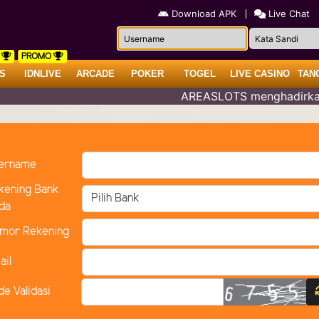
Download APK
Live Chat
O
PROMO
S
IDNLIVE
ARCADE
POKER
TOGEL
LIVE CASINO
TAN
AREASLOTS menghadirkan sistem DE
ername
kening Bank
da
mor Rekening
ail
e Validasi